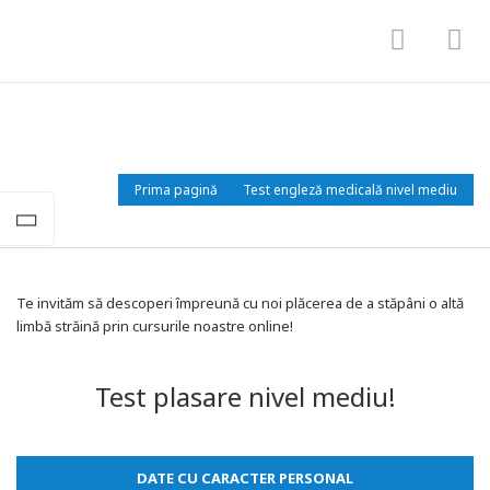
Meniu
Me
Test Engleză medicală nivel mediu
Prima pagină
Test engleză medicală nivel mediu
Te invităm să descoperi împreună cu noi plăcerea de a stăpâni o altă
limbă străină prin cursurile noastre online!
Test plasare nivel mediu!
DATE CU CARACTER PERSONAL