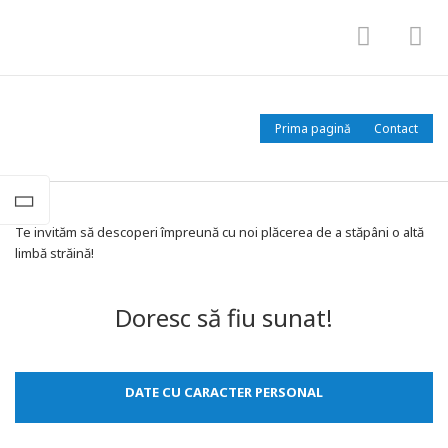
Meniu
Me
Doresc să fiu sunat!
Prima pagină
Contact
Te invităm să descoperi împreună cu noi plăcerea de a stăpâni o altă
limbă străină!
Doresc să fiu sunat!
DATE CU CARACTER PERSONAL