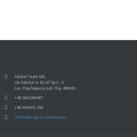
Global Team SRL
Str. Fabricii nr. 65-67 Sp.C.: 3
Loc. Cluj-Napoca, Jud. Cluj, 400625
+40 264 244 967
+40 364 815 206
office@engleza-medicala.ro