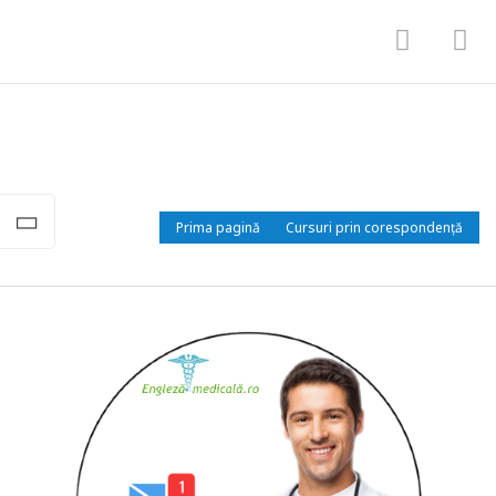
Meniu
Me
Cursuri ENGLEZĂ MEDICALĂ prin
corespondență
Prima pagină
Cursuri prin corespondență