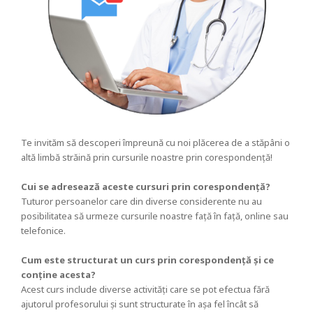
Te invităm să descoperi împreună cu noi plăcerea de a stăpâni o
altă limbă străină prin cursurile noastre prin corespondență!
Cui se adresează aceste cursuri prin corespondență?
Tuturor persoanelor care din diverse considerente nu au
posibilitatea să urmeze cursurile noastre față în față, online sau
telefonice.
Cum este structurat un curs prin corespondență și ce
conține acesta?
Acest curs include diverse activități care se pot efectua fără
ajutorul profesorului și sunt structurate în așa fel încât să